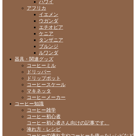
ハワイ
アフリカ
イエメン
ウガンダ
エチオピア
ケニア
タンザニア
ブルンジ
ルワンダ
器具・関連グッズ
コーヒーミル
ドリッパー
ドリップポット
コーヒースケール
マキネッタ
コーヒーメーカー
コーヒー知識
コーヒー雑学
コーヒー初心者
コーヒー初心者さん向けの記事です。
淹れ方・レシピ
コーヒーの淹れ方やコーヒーを使ったレシピなど