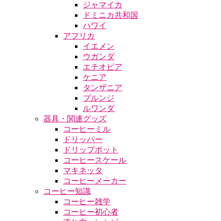
ジャマイカ
ドミニカ共和国
ハワイ
アフリカ
イエメン
ウガンダ
エチオピア
ケニア
タンザニア
ブルンジ
ルワンダ
器具・関連グッズ
コーヒーミル
ドリッパー
ドリップポット
コーヒースケール
マキネッタ
コーヒーメーカー
コーヒー知識
コーヒー雑学
コーヒー初心者