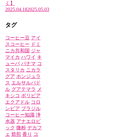
く】
2025.04.18
2025.05.03
タグ
コーヒー豆
アイ
スコーヒー
ドミ
ニカ共和国
ジャ
マイカ
ハワイ
キ
ューバ
パナマ
コ
スタリカ
ニカラ
グア
ホンジュラ
ス
エルサルバド
ル
グアテマラ
メ
キシコ
ボリビア
エクアドル
コロ
ンビア
ブラジル
コーヒー知識
浄
水器
アナエロビ
ック
微粉
デカフ
ェ
焙煎
香り
コ