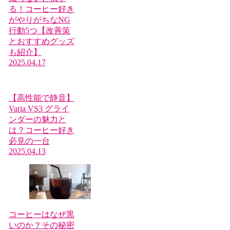
る！コーヒー好き
がやりがちなNG
行動5つ【改善策
とおすすめグッズ
も紹介】
2025.04.17
【高性能で静音】
Varia VS3 グライ
ンダーの魅力と
は？コーヒー好き
必見の一台
2025.04.13
コーヒーはなぜ黒
いのか？その秘密