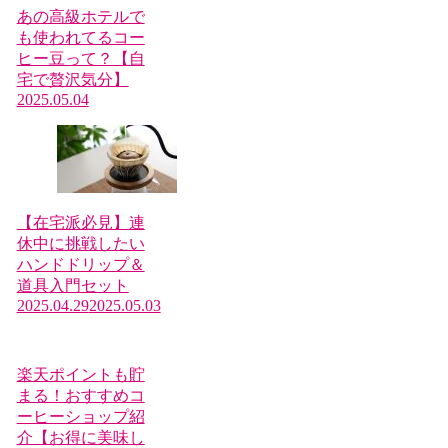
あの高級ホテルで
も使われてるコー
ヒー豆って？【自
宅で贅沢気分】
2025.05.04
【在宅派必見】連
休中に挑戦したい
ハンドドリップ＆
道具入門セット
2025.04.29
2025.05.03
楽天ポイントも貯
まる！おすすめコ
ーヒーショップ紹
介【お得に美味し