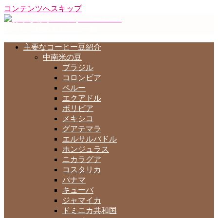
コンテンツへスキップ
おうちで極める至高の一杯
主要なコーヒー豆紹介
中南米の豆
ブラジル
コロンビア
ペルー
エクアドル
ボリビア
メキシコ
グアテマラ
エルサルバドル
ホンジュラス
ニカラグア
コスタリカ
パナマ
キューバ
ジャマイカ
ドミニカ共和国