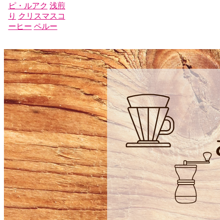
ピ・ルアク
浅煎
り
クリスマスコ
ーヒー
ペルー