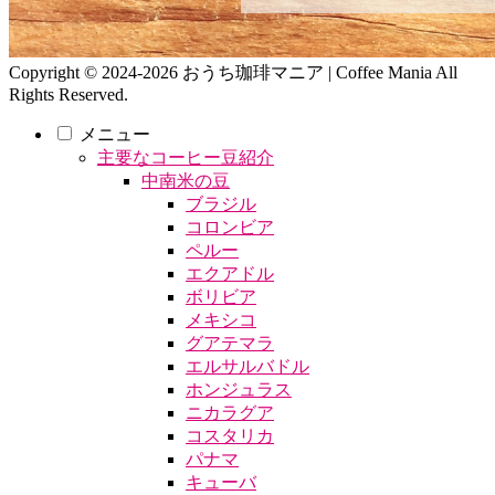
Copyright © 2024-2026 おうち珈琲マニア | Coffee Mania All
Rights Reserved.
メニュー
主要なコーヒー豆紹介
中南米の豆
ブラジル
コロンビア
ペルー
エクアドル
ボリビア
メキシコ
グアテマラ
エルサルバドル
ホンジュラス
ニカラグア
コスタリカ
パナマ
キューバ