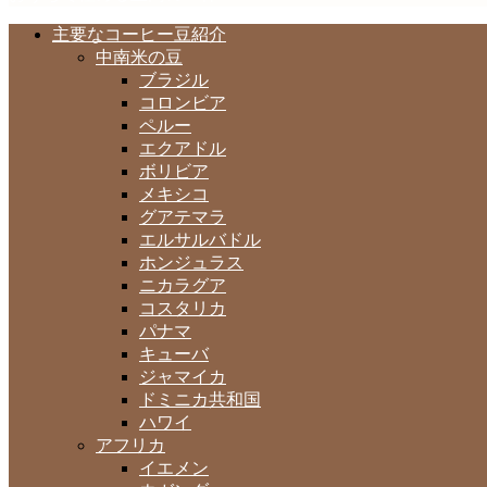
主要なコーヒー豆紹介
中南米の豆
ブラジル
コロンビア
ペルー
エクアドル
ボリビア
メキシコ
グアテマラ
エルサルバドル
ホンジュラス
ニカラグア
コスタリカ
パナマ
キューバ
ジャマイカ
ドミニカ共和国
ハワイ
アフリカ
イエメン