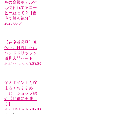
あの高級ホテルで
も使われてるコー
ヒー豆って？【自
宅で贅沢気分】
2025.05.04
【在宅派必見】連
休中に挑戦したい
ハンドドリップ＆
道具入門セット
2025.04.29
2025.05.03
楽天ポイントも貯
まる！おすすめコ
ーヒーショップ紹
介【お得に美味し
く】
2025.04.18
2025.05.03