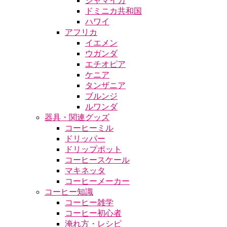
ジャマイカ
ドミニカ共和国
ハワイ
アフリカ
イエメン
ウガンダ
エチオピア
ケニア
タンザニア
ブルンジ
ルワンダ
器具・関連グッズ
コーヒーミル
ドリッパー
ドリップポット
コーヒースケール
マキネッタ
コーヒーメーカー
コーヒー知識
コーヒー雑学
コーヒー初心者
淹れ方・レシピ