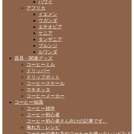
ハワイ
アフリカ
イエメン
ウガンダ
エチオピア
ケニア
タンザニア
ブルンジ
ルワンダ
器具・関連グッズ
コーヒーミル
ドリッパー
ドリップポット
コーヒースケール
マキネッタ
コーヒーメーカー
コーヒー知識
コーヒー雑学
コーヒー初心者
コーヒー初心者さん向けの記事です。
淹れ方・レシピ
コーヒーの淹れ方やコーヒーを使ったレシピなど