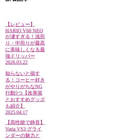
【レビュー】
HARIO V60 NEO
が凄すぎる！浅煎
り・中煎りが最高
に美味しくなる最
強ドリッパー
2026.03.22
知らないと損す
る！コーヒー好き
がやりがちなNG
行動5つ【改善策
とおすすめグッズ
も紹介】
2025.04.17
【高性能で静音】
Varia VS3 グライ
ンダーの魅力と