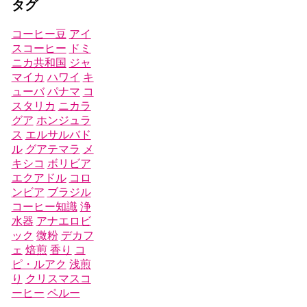
タグ
コーヒー豆
アイ
スコーヒー
ドミ
ニカ共和国
ジャ
マイカ
ハワイ
キ
ューバ
パナマ
コ
スタリカ
ニカラ
グア
ホンジュラ
ス
エルサルバド
ル
グアテマラ
メ
キシコ
ボリビア
エクアドル
コロ
ンビア
ブラジル
コーヒー知識
浄
水器
アナエロビ
ック
微粉
デカフ
ェ
焙煎
香り
コ
ピ・ルアク
浅煎
り
クリスマスコ
ーヒー
ペルー