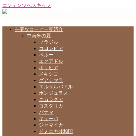
コンテンツへスキップ
おうちで極める至高の一杯
主要なコーヒー豆紹介
中南米の豆
ブラジル
コロンビア
ペルー
エクアドル
ボリビア
メキシコ
グアテマラ
エルサルバドル
ホンジュラス
ニカラグア
コスタリカ
パナマ
キューバ
ジャマイカ
ドミニカ共和国