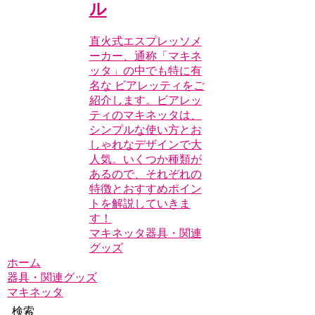
ル
直火式エスプレッソメ
ーカー、通称「マキネ
ッタ」の中でも特に有
名な ビアレッティをご
紹介します。ビアレッ
ティのマキネッタは、
シンプルな使い方とお
しゃれなデザインで大
人気。いくつか種類が
あるので、それぞれの
特徴とおすすめポイン
トを解説していきま
す！
マキネッタ
器具・関連
グッズ
ホーム
器具・関連グッズ
マキネッタ
検索