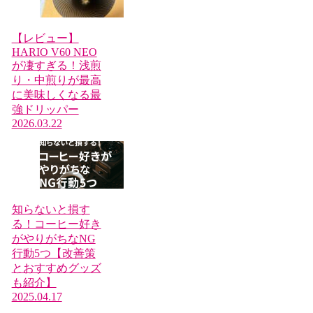
【レビュー】
HARIO V60 NEO
が凄すぎる！浅煎
り・中煎りが最高
に美味しくなる最
強ドリッパー
2026.03.22
知らないと損す
る！コーヒー好き
がやりがちなNG
行動5つ【改善策
とおすすめグッズ
も紹介】
2025.04.17