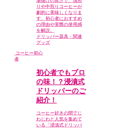
湯抜けの良さで、浅煎
りや中煎りコーヒーが
劇的に美味しくなりま
す。初心者におすすめ
の理由や実際の使用感
を解説。
ドリッパー
器具・関連
グッズ
コーヒー初心
者
初心者でもプロ
の味！？浸漬式
ドリッパーのご
紹介！
コーヒー好きの間でじ
わじわと人気を集めて
いる「浸漬式ドリッパ