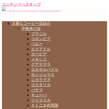
コンテンツへスキップ
おうちで極める至高の一杯
主要なコーヒー豆紹介
中南米の豆
ブラジル
コロンビア
ペルー
エクアドル
ボリビア
メキシコ
グアテマラ
エルサルバドル
ホンジュラス
ニカラグア
コスタリカ
パナマ
キューバ
ジャマイカ
ドミニカ共和国