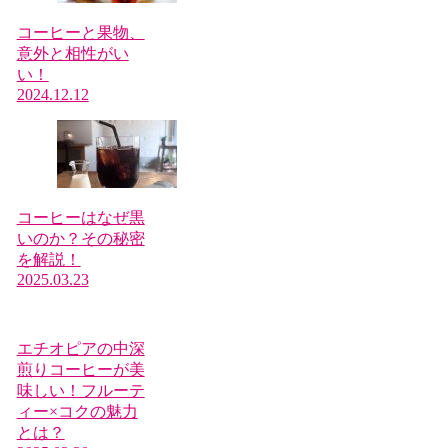
コーヒーと果物、
意外と相性がい
い！
2024.12.12
コーヒーはなぜ黒
いのか？その秘密
を解説！
2025.03.23
エチオピアの中深
煎りコーヒーが美
味しい！フルーテ
ィー×コクの魅力
とは？