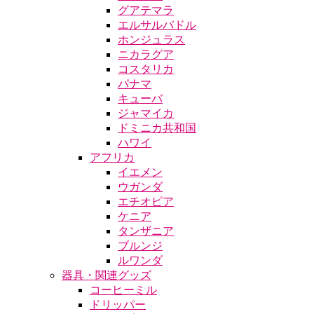
グアテマラ
エルサルバドル
ホンジュラス
ニカラグア
コスタリカ
パナマ
キューバ
ジャマイカ
ドミニカ共和国
ハワイ
アフリカ
イエメン
ウガンダ
エチオピア
ケニア
タンザニア
ブルンジ
ルワンダ
器具・関連グッズ
コーヒーミル
ドリッパー