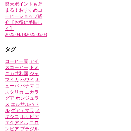
楽天ポイントも貯
まる！おすすめコ
ーヒーショップ紹
介【お得に美味し
く】
2025.04.18
2025.05.03
タグ
コーヒー豆
アイ
スコーヒー
ドミ
ニカ共和国
ジャ
マイカ
ハワイ
キ
ューバ
パナマ
コ
スタリカ
ニカラ
グア
ホンジュラ
ス
エルサルバド
ル
グアテマラ
メ
キシコ
ボリビア
エクアドル
コロ
ンビア
ブラジル