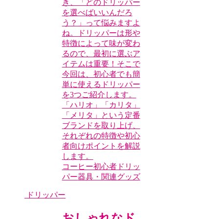
き、「どのドリッパー
を選べばいいんだろ
う？」って悩みますよ
ね。ドリッパーは形や
特徴によって味が変わ
るので、最初に選ぶア
イテムは重要！そこで
今回は、初心者でも簡
単に使えるドリッパー
を3つご紹介します。
「ハリオ」「カリタ」
「メリタ」という定番
ブランドを取り上げ、
それぞれの特徴や初心
者向けポイントを解説
します。
コーヒー初心者
ドリッ
パー
器具・関連グッズ
ドリッパー
おしゃれなド