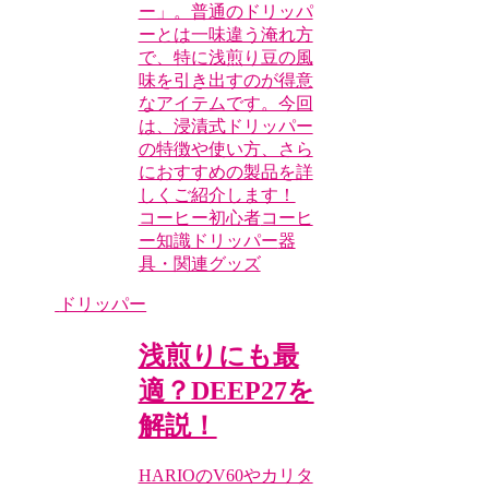
ー」。普通のドリッパ
ーとは一味違う淹れ方
で、特に浅煎り豆の風
味を引き出すのが得意
なアイテムです。今回
は、浸漬式ドリッパー
の特徴や使い方、さら
におすすめの製品を詳
しくご紹介します！
コーヒー初心者
コーヒ
ー知識
ドリッパー
器
具・関連グッズ
ドリッパー
浅煎りにも最
適？DEEP27を
解説！
HARIOのV60やカリタ