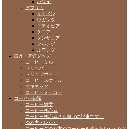
ハワイ
アフリカ
イエメン
ウガンダ
エチオピア
ケニア
タンザニア
ブルンジ
ルワンダ
器具・関連グッズ
コーヒーミル
ドリッパー
ドリップポット
コーヒースケール
マキネッタ
コーヒーメーカー
コーヒー知識
コーヒー雑学
コーヒー初心者
コーヒー初心者さん向けの記事です。
淹れ方・レシピ
コーヒーの淹れ方やコーヒーを使ったレシピなど