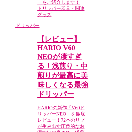
ーをご紹介します！
ドリッパー
器具・関連
グッズ
ドリッパー
【レビュー】
HARIO V60
NEOが凄すぎ
る！浅煎り・中
煎りが最高に美
味しくなる最強
ドリッパー
HARIOの新作「V60ド
リッパーNEO」を徹底
レビュー！72本のリブ
が生み出す圧倒的なお