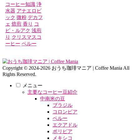
コーヒー知識
浄
水器
アナエロビ
ック
微粉
デカフ
ェ
焙煎
香り
コ
ピ・ルアク
浅煎
り
クリスマスコ
ーヒー
ペルー
Copyright © 2024-2026 おうち珈琲マニア | Coffee Mania All
Rights Reserved.
メニュー
主要なコーヒー豆紹介
中南米の豆
ブラジル
コロンビア
ペルー
エクアドル
ボリビア
メキシコ