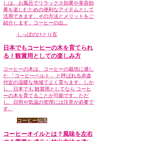
しは、お風呂でリラックス効果や美容効
果を楽しむための便利なアイテムとして
活用できます。その方法とメリットをご
紹介します。コーヒーの出...
しっぽのひとり言
日本でもコーヒーの木を育てられ
る！観賞用としての楽しみ方
コーヒーの木は、コーヒーの栽培に適し
た 「コーヒーベルト」 と呼ばれる赤道
付近の温暖な地域でよく育ちます。しか
し、日本でも 観賞用としてなら コーヒ
ーの木を育てることが可能です。ただ
し、日照や気温の管理には注意が必要で
す。
コーヒー知識
コーヒーオイルとは？風味を左右