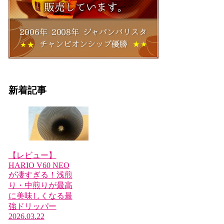
新着記事
【レビュー】
HARIO V60 NEO
が凄すぎる！浅煎
り・中煎りが最高
に美味しくなる最
強ドリッパー
2026.03.22