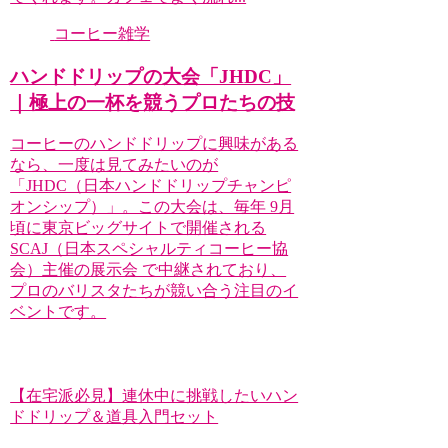
コーヒー雑学
ハンドドリップの大会「JHDC」
｜極上の一杯を競うプロたちの技
コーヒーのハンドドリップに興味がある
なら、一度は見てみたいのが
「JHDC（日本ハンドドリップチャンピ
オンシップ）」。この大会は、毎年 9月
頃に東京ビッグサイトで開催される
SCAJ（日本スペシャルティコーヒー協
会）主催の展示会 で中継されており、
プロのバリスタたちが競い合う注目のイ
ベントです。
【在宅派必見】連休中に挑戦したいハン
ドドリップ＆道具入門セット