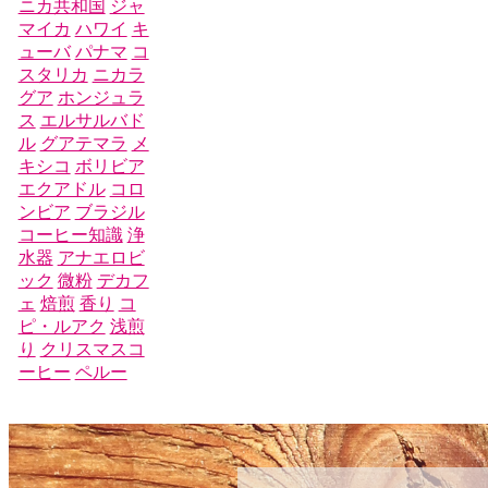
ニカ共和国
ジャ
マイカ
ハワイ
キ
ューバ
パナマ
コ
スタリカ
ニカラ
グア
ホンジュラ
ス
エルサルバド
ル
グアテマラ
メ
キシコ
ボリビア
エクアドル
コロ
ンビア
ブラジル
コーヒー知識
浄
水器
アナエロビ
ック
微粉
デカフ
ェ
焙煎
香り
コ
ピ・ルアク
浅煎
り
クリスマスコ
ーヒー
ペルー