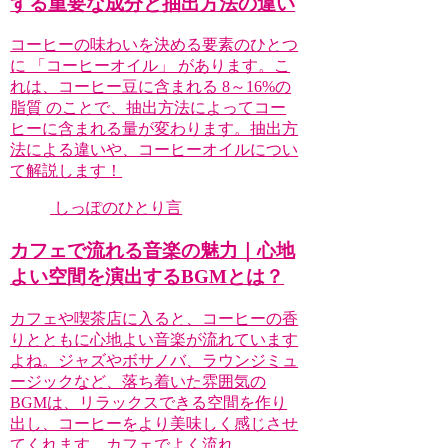
する重要な成分と抽出方法の違い
コーヒーの味わいを決める要素のひとつ
に 「コーヒーオイル」 があります。こ
れは、コーヒー豆に含まれる 8～16%の
脂質 のことで、抽出方法によってコー
ヒーに含まれる量が変わります。抽出方
法による違いや、コーヒーオイルについ
て解説します！
しっぽのひとり言
カフェで流れる音楽の魅力｜心地
よい空間を演出するBGMとは？
カフェや喫茶店に入ると、コーヒーの香
りとともに心地よい音楽が流れています
よね。ジャズやボサノバ、ラウンジミュ
ージックなど、落ち着いた雰囲気の
BGMは、リラックスできる空間を作り
出し、コーヒーをより美味しく感じさせ
てくれます。カフェでよく流れ...