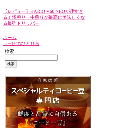
【レビュー】HARIO V60 NEOが凄すぎ
る！浅煎り・中煎りが最高に美味しくな
る最強ドリッパー
ホーム
しっぽのひとり言
検索
検索