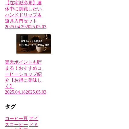
【在宅派必見】連
休中に挑戦したい
ハンドドリップ＆
道具入門セット
2025.04.29
2025.05.03
楽天ポイントも貯
まる！おすすめコ
ーヒーショップ紹
介【お得に美味し
く】
2025.04.18
2025.05.03
タグ
コーヒー豆
アイ
スコーヒー
ドミ