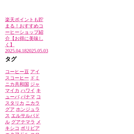
楽天ポイントも貯
まる！おすすめコ
ーヒーショップ紹
介【お得に美味し
く】
2025.04.18
2025.05.03
タグ
コーヒー豆
アイ
スコーヒー
ドミ
ニカ共和国
ジャ
マイカ
ハワイ
キ
ューバ
パナマ
コ
スタリカ
ニカラ
グア
ホンジュラ
ス
エルサルバド
ル
グアテマラ
メ
キシコ
ボリビア