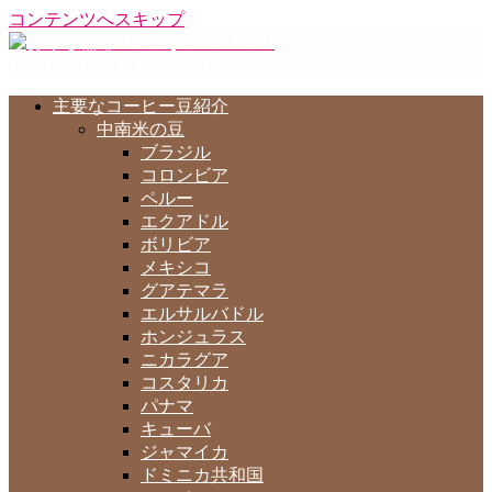
コンテンツへスキップ
おうちで極める至高の一杯
主要なコーヒー豆紹介
中南米の豆
ブラジル
コロンビア
ペルー
エクアドル
ボリビア
メキシコ
グアテマラ
エルサルバドル
ホンジュラス
ニカラグア
コスタリカ
パナマ
キューバ
ジャマイカ
ドミニカ共和国