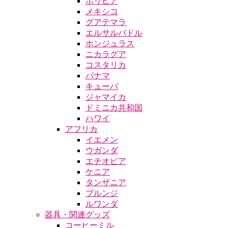
ボリビア
メキシコ
グアテマラ
エルサルバドル
ホンジュラス
ニカラグア
コスタリカ
パナマ
キューバ
ジャマイカ
ドミニカ共和国
ハワイ
アフリカ
イエメン
ウガンダ
エチオピア
ケニア
タンザニア
ブルンジ
ルワンダ
器具・関連グッズ
コーヒーミル