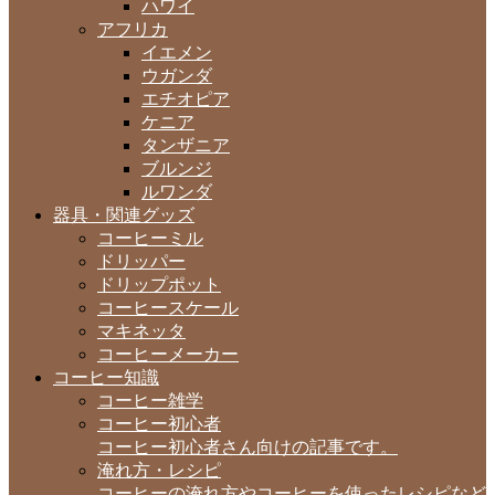
ハワイ
アフリカ
イエメン
ウガンダ
エチオピア
ケニア
タンザニア
ブルンジ
ルワンダ
器具・関連グッズ
コーヒーミル
ドリッパー
ドリップポット
コーヒースケール
マキネッタ
コーヒーメーカー
コーヒー知識
コーヒー雑学
コーヒー初心者
コーヒー初心者さん向けの記事です。
淹れ方・レシピ
コーヒーの淹れ方やコーヒーを使ったレシピなど