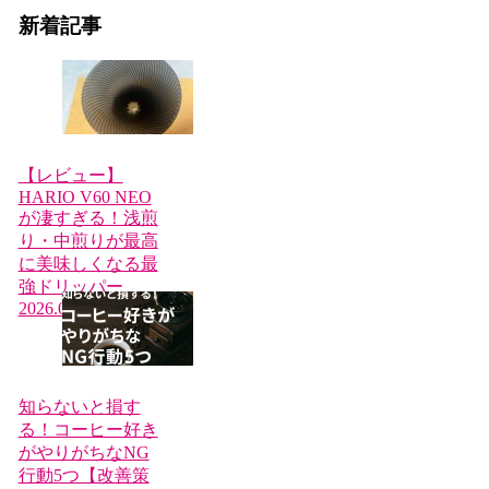
新着記事
【レビュー】
HARIO V60 NEO
が凄すぎる！浅煎
り・中煎りが最高
に美味しくなる最
強ドリッパー
2026.03.22
知らないと損す
る！コーヒー好き
がやりがちなNG
行動5つ【改善策