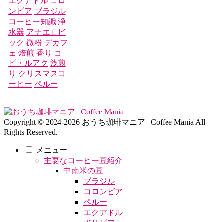
エクアドル
コロ
ンビア
ブラジル
コーヒー知識
浄
水器
アナエロビ
ック
微粉
デカフ
ェ
焙煎
香り
コ
ピ・ルアク
浅煎
り
クリスマスコ
ーヒー
ペルー
Copyright © 2024-2026 おうち珈琲マニア | Coffee Mania All
Rights Reserved.
メニュー
主要なコーヒー豆紹介
中南米の豆
ブラジル
コロンビア
ペルー
エクアドル