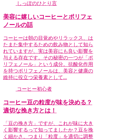
しっぽのひとり言
美容に嬉しいコーヒーとポリフェ
ノールの話
コーヒーは朝の目覚めやリラックス、は
たまた集中するための飲み物として知ら
れていますが、実は美容にも良い影響を
与える存在です。その秘密の一つが「ポ
リフェノール」という成分。抗酸化作用
を持つポリフェノールは、美容と健康の
維持に役立つ栄養素として...
コーヒー初心者
コーヒー豆の粒度が味を決める？
適切な挽き方とは！
「豆の挽き方」ですが、これが味に大き
く影響するって知ってましたか？豆を挽
く細かさ、つまり「粒度」を適切に調整