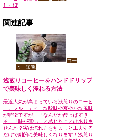
しっぽ
関連記事
コー
ヒー知識
浅煎りコーヒーをハンドドリップ
で美味しく淹れる方法
最近人気が高まっている浅煎りのコーヒ
ー。フルーティーな酸味や爽やかな風味
が特徴ですが、「なんだか酸っぱすぎ
る」「味が薄い」と感じたことはありま
せんか？実は淹れ方をちょっと工夫する
だけで劇的に美味しくなります！浅煎り