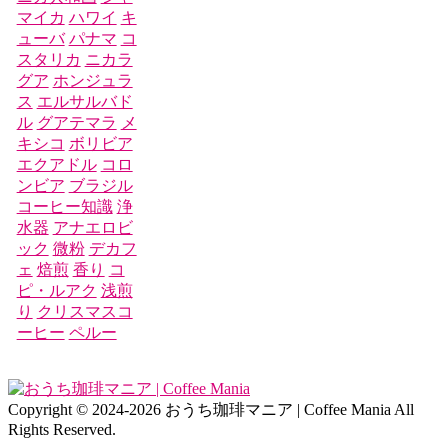
マイカ
ハワイ
キ
ューバ
パナマ
コ
スタリカ
ニカラ
グア
ホンジュラ
ス
エルサルバド
ル
グアテマラ
メ
キシコ
ボリビア
エクアドル
コロ
ンビア
ブラジル
コーヒー知識
浄
水器
アナエロビ
ック
微粉
デカフ
ェ
焙煎
香り
コ
ピ・ルアク
浅煎
り
クリスマスコ
ーヒー
ペルー
Copyright © 2024-2026 おうち珈琲マニア | Coffee Mania All
Rights Reserved.