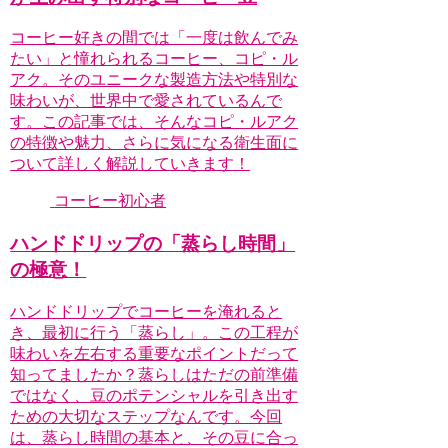
コーヒー好きの間では「一度は飲んでみ
たい」と憧れられるコーヒー、コピ・ル
アク。そのユニークな製造方法や特別な
味わいが、世界中で愛されているんで
す。この記事では、そんなコピ・ルアク
の特徴や魅力、さらに気になる衛生面に
ついて詳しく解説していきます！
コーヒー初心者
ハンドドリップの「蒸らし時間」
の極意！
ハンドドリップでコーヒーを淹れると
き、最初に行う「蒸らし」。この工程が
味わいを左右する重要なポイントだって
知ってましたか？蒸らしはただの前準備
ではなく、豆のポテンシャルを引き出す
ための大切なステップなんです。今回
は、蒸らし時間の基本と、その豆に合っ