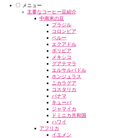
メニュー
主要なコーヒー豆紹介
中南米の豆
ブラジル
コロンビア
ペルー
エクアドル
ボリビア
メキシコ
グアテマラ
エルサルバドル
ホンジュラス
ニカラグア
コスタリカ
パナマ
キューバ
ジャマイカ
ドミニカ共和国
ハワイ
アフリカ
イエメン