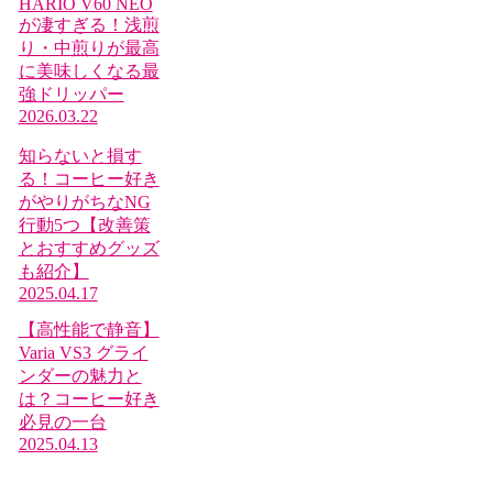
HARIO V60 NEO
が凄すぎる！浅煎
り・中煎りが最高
に美味しくなる最
強ドリッパー
2026.03.22
知らないと損す
る！コーヒー好き
がやりがちなNG
行動5つ【改善策
とおすすめグッズ
も紹介】
2025.04.17
【高性能で静音】
Varia VS3 グライ
ンダーの魅力と
は？コーヒー好き
必見の一台
2025.04.13