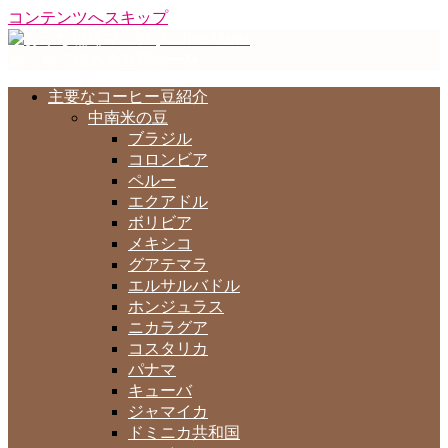
コンテンツへスキップ
おうちで極める至高の一杯
主要なコーヒー豆紹介
中南米の豆
ブラジル
コロンビア
ペルー
エクアドル
ボリビア
メキシコ
グアテマラ
エルサルバドル
ホンジュラス
ニカラグア
コスタリカ
パナマ
キューバ
ジャマイカ
ドミニカ共和国