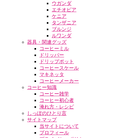
ウガンダ
エチオピア
ケニア
タンザニア
ブルンジ
ルワンダ
器具・関連グッズ
コーヒーミル
ドリッパー
ドリップポット
コーヒースケール
マキネッタ
コーヒーメーカー
コーヒー知識
コーヒー雑学
コーヒー初心者
淹れ方・レシピ
しっぽのひとり言
サイトマップ
当サイトについて
プロフィール