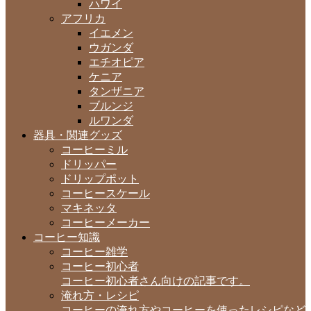
ハワイ
アフリカ
イエメン
ウガンダ
エチオピア
ケニア
タンザニア
ブルンジ
ルワンダ
器具・関連グッズ
コーヒーミル
ドリッパー
ドリップポット
コーヒースケール
マキネッタ
コーヒーメーカー
コーヒー知識
コーヒー雑学
コーヒー初心者
コーヒー初心者さん向けの記事です。
淹れ方・レシピ
コーヒーの淹れ方やコーヒーを使ったレシピなど