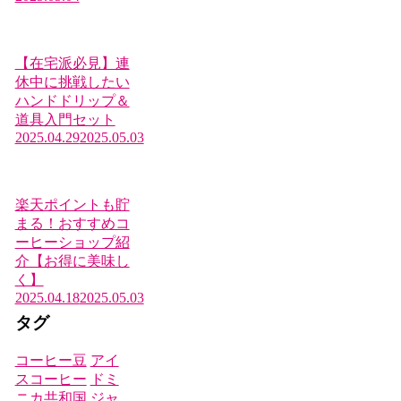
【在宅派必見】連
休中に挑戦したい
ハンドドリップ＆
道具入門セット
2025.04.29
2025.05.03
楽天ポイントも貯
まる！おすすめコ
ーヒーショップ紹
介【お得に美味し
く】
2025.04.18
2025.05.03
タグ
コーヒー豆
アイ
スコーヒー
ドミ
ニカ共和国
ジャ