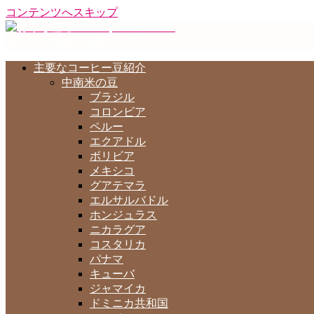
コンテンツへスキップ
おうちで極める至高の一杯
主要なコーヒー豆紹介
中南米の豆
ブラジル
コロンビア
ペルー
エクアドル
ボリビア
メキシコ
グアテマラ
エルサルバドル
ホンジュラス
ニカラグア
コスタリカ
パナマ
キューバ
ジャマイカ
ドミニカ共和国