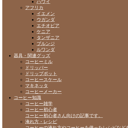
ハワイ
アフリカ
イエメン
ウガンダ
エチオピア
ケニア
タンザニア
ブルンジ
ルワンダ
器具・関連グッズ
コーヒーミル
ドリッパー
ドリップポット
コーヒースケール
マキネッタ
コーヒーメーカー
コーヒー知識
コーヒー雑学
コーヒー初心者
コーヒー初心者さん向けの記事です。
淹れ方・レシピ
コーヒーの淹れ方やコーヒーを使ったレシピなど