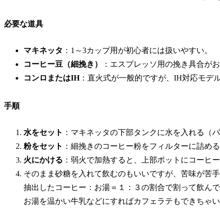
必要な道具
マキネッタ
：1～3カップ用が初心者には扱いやすい。
コーヒー豆（細挽き）
：エスプレッソ用の挽き具合がお
コンロまたはIH
：直火式が一般的ですが、IH対応モデ
手順
水をセット
：マキネッタの下部タンクに水を入れる（バ
粉をセット
：細挽きのコーヒー粉をフィルターに詰める
火にかける
：弱火で加熱すると、上部ポットにコーヒー
そのまま砂糖を入れて飲むのもいいですが、苦味が苦手
抽出したコーヒー：お湯＝１：３
の割合で割って飲んで
お湯を温かい牛乳などにすればカフェラテもできちゃい