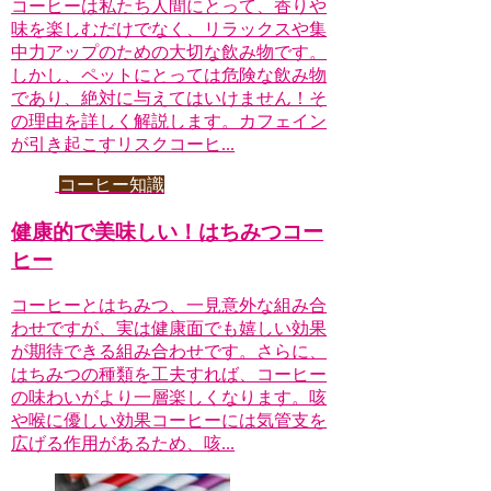
コーヒーは私たち人間にとって、香りや
味を楽しむだけでなく、リラックスや集
中力アップのための大切な飲み物です。
しかし、ペットにとっては危険な飲み物
であり、絶対に与えてはいけません！そ
の理由を詳しく解説します。カフェイン
が引き起こすリスクコーヒ...
コーヒー知識
健康的で美味しい！はちみつコー
ヒー
コーヒーとはちみつ、一見意外な組み合
わせですが、実は健康面でも嬉しい効果
が期待できる組み合わせです。さらに、
はちみつの種類を工夫すれば、コーヒー
の味わいがより一層楽しくなります。咳
や喉に優しい効果コーヒーには気管支を
広げる作用があるため、咳...