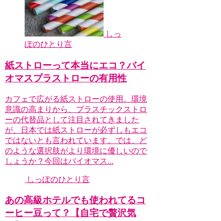
しっ
ぽのひとり言
紙ストローって本当にエコ？バイ
オマスプラストローの有用性
カフェで広がる紙ストローの使用。環境
意識の高まりから、プラスチックストロ
ーの代替品として注目されてきました
が、日本では紙ストローが必ずしもエコ
ではないとも言われています。では、ど
のような選択肢がより環境に優しいので
しょうか？今回はバイオマス...
しっぽのひとり言
あの高級ホテルでも使われてるコ
ーヒー豆って？【自宅で贅沢気