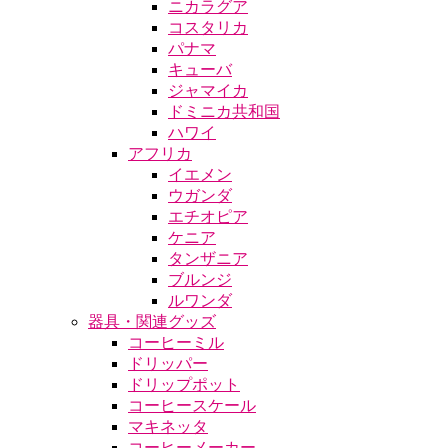
ニカラグア
コスタリカ
パナマ
キューバ
ジャマイカ
ドミニカ共和国
ハワイ
アフリカ
イエメン
ウガンダ
エチオピア
ケニア
タンザニア
ブルンジ
ルワンダ
器具・関連グッズ
コーヒーミル
ドリッパー
ドリップポット
コーヒースケール
マキネッタ
コーヒーメーカー