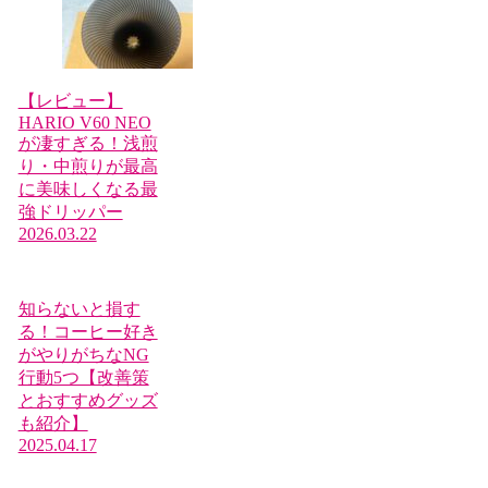
【レビュー】
HARIO V60 NEO
が凄すぎる！浅煎
り・中煎りが最高
に美味しくなる最
強ドリッパー
2026.03.22
知らないと損す
る！コーヒー好き
がやりがちなNG
行動5つ【改善策
とおすすめグッズ
も紹介】
2025.04.17