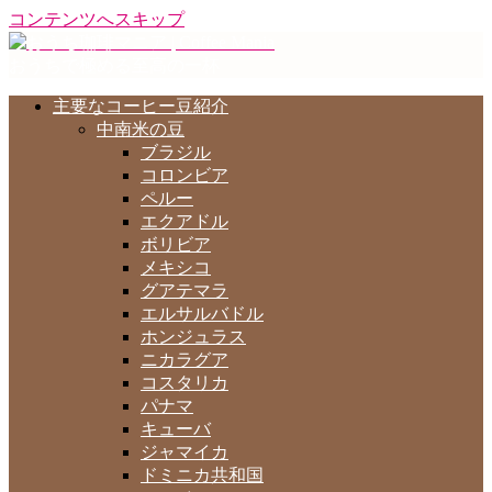
コンテンツへスキップ
おうちで極める至高の一杯
主要なコーヒー豆紹介
中南米の豆
ブラジル
コロンビア
ペルー
エクアドル
ボリビア
メキシコ
グアテマラ
エルサルバドル
ホンジュラス
ニカラグア
コスタリカ
パナマ
キューバ
ジャマイカ
ドミニカ共和国