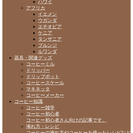
ハワイ
アフリカ
イエメン
ウガンダ
エチオピア
ケニア
タンザニア
ブルンジ
ルワンダ
器具・関連グッズ
コーヒーミル
ドリッパー
ドリップポット
コーヒースケール
マキネッタ
コーヒーメーカー
コーヒー知識
コーヒー雑学
コーヒー初心者
コーヒー初心者さん向けの記事です。
淹れ方・レシピ
コーヒーの淹れ方やコーヒーを使ったレシピなど