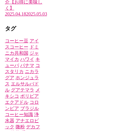
介【お得に美味し
く】
2025.04.18
2025.05.03
タグ
コーヒー豆
アイ
スコーヒー
ドミ
ニカ共和国
ジャ
マイカ
ハワイ
キ
ューバ
パナマ
コ
スタリカ
ニカラ
グア
ホンジュラ
ス
エルサルバド
ル
グアテマラ
メ
キシコ
ボリビア
エクアドル
コロ
ンビア
ブラジル
コーヒー知識
浄
水器
アナエロビ
ック
微粉
デカフ