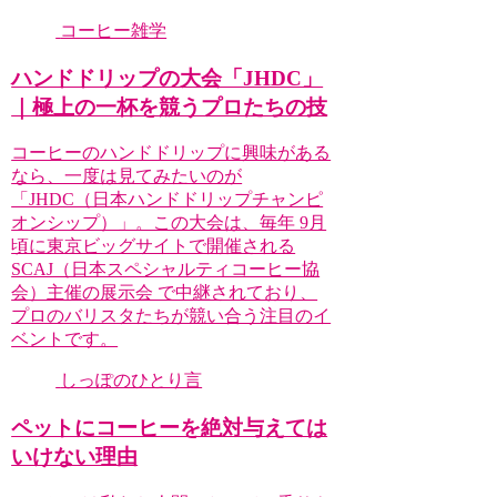
コーヒー雑学
ハンドドリップの大会「JHDC」
｜極上の一杯を競うプロたちの技
コーヒーのハンドドリップに興味がある
なら、一度は見てみたいのが
「JHDC（日本ハンドドリップチャンピ
オンシップ）」。この大会は、毎年 9月
頃に東京ビッグサイトで開催される
SCAJ（日本スペシャルティコーヒー協
会）主催の展示会 で中継されており、
プロのバリスタたちが競い合う注目のイ
ベントです。
しっぽのひとり言
ペットにコーヒーを絶対与えては
いけない理由