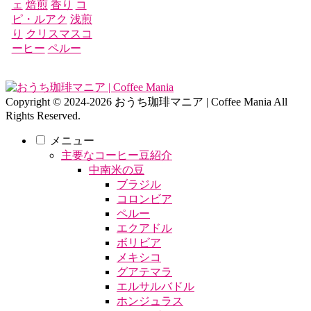
ェ
焙煎
香り
コ
ピ・ルアク
浅煎
り
クリスマスコ
ーヒー
ペルー
Copyright © 2024-2026 おうち珈琲マニア | Coffee Mania All
Rights Reserved.
メニュー
主要なコーヒー豆紹介
中南米の豆
ブラジル
コロンビア
ペルー
エクアドル
ボリビア
メキシコ
グアテマラ
エルサルバドル
ホンジュラス