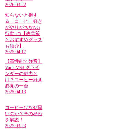
2026.03.22
知らないと損す
る！コーヒー好き
がやりがちなNG
行動5つ【改善策
とおすすめグッズ
も紹介】
2025.04.17
【高性能で静音】
Varia VS3 グライ
ンダーの魅力と
は？コーヒー好き
必見の一台
2025.04.13
コーヒーはなぜ黒
いのか？その秘密
を解説！
2025.03.23