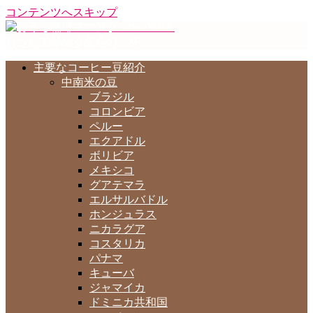
コンテンツへスキップ
おうちで極める至高の一杯
主要なコーヒー豆紹介
中南米の豆
ブラジル
コロンビア
ペルー
エクアドル
ボリビア
メキシコ
グアテマラ
エルサルバドル
ホンジュラス
ニカラグア
コスタリカ
パナマ
キューバ
ジャマイカ
ドミニカ共和国