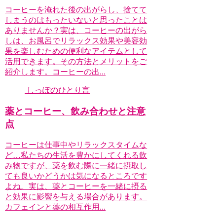
コーヒーを淹れた後の出がらし、捨てて
しまうのはもったいないと思ったことは
ありませんか？実は、コーヒーの出がら
しは、お風呂でリラックス効果や美容効
果を楽しむための便利なアイテムとして
活用できます。その方法とメリットをご
紹介します。コーヒーの出...
しっぽのひとり言
薬とコーヒー、飲み合わせと注意
点
コーヒーは仕事中やリラックスタイムな
ど…私たちの生活を豊かにしてくれる飲
み物ですが、薬を飲む際に一緒に摂取し
ても良いかどうかは気になるところです
よね。実は、薬とコーヒーを一緒に摂る
と効果に影響を与える場合があります。
カフェインと薬の相互作用...