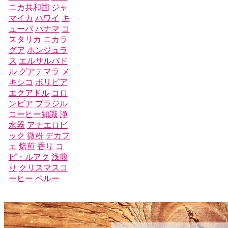
ニカ共和国
ジャ
マイカ
ハワイ
キ
ューバ
パナマ
コ
スタリカ
ニカラ
グア
ホンジュラ
ス
エルサルバド
ル
グアテマラ
メ
キシコ
ボリビア
エクアドル
コロ
ンビア
ブラジル
コーヒー知識
浄
水器
アナエロビ
ック
微粉
デカフ
ェ
焙煎
香り
コ
ピ・ルアク
浅煎
り
クリスマスコ
ーヒー
ペルー