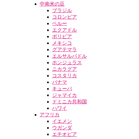
中南米の豆
ブラジル
コロンビア
ペルー
エクアドル
ボリビア
メキシコ
グアテマラ
エルサルバドル
ホンジュラス
ニカラグア
コスタリカ
パナマ
キューバ
ジャマイカ
ドミニカ共和国
ハワイ
アフリカ
イエメン
ウガンダ
エチオピア