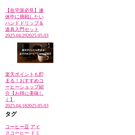
【在宅派必見】連
休中に挑戦したい
ハンドドリップ＆
道具入門セット
2025.04.29
2025.05.03
楽天ポイントも貯
まる！おすすめコ
ーヒーショップ紹
介【お得に美味し
く】
2025.04.18
2025.05.03
タグ
コーヒー豆
アイ
スコーヒー
ドミ