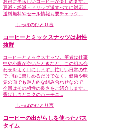
お得に美味しいコーヒーが楽しめます。
豆派・粉派・ドリップ派すべてに対応。
送料無料やセール情報も要チェック。
しっぽのひとり言
コーヒーとミックスナッツは相性
抜群
コーヒーとミックスナッツ。筆者は仕事
中や小腹が空いたときなど、この組み合
わせをよく口にします。忙しい日常の中
で手軽に楽しめるだけでなく、健康や味
覚の面でも魅力的な組み合わせなので、
今回はその相性の良さをご紹介します。
香ばしさとコクのハーモニ...
しっぽのひとり言
コーヒーの出がらしを使ったバス
タイム