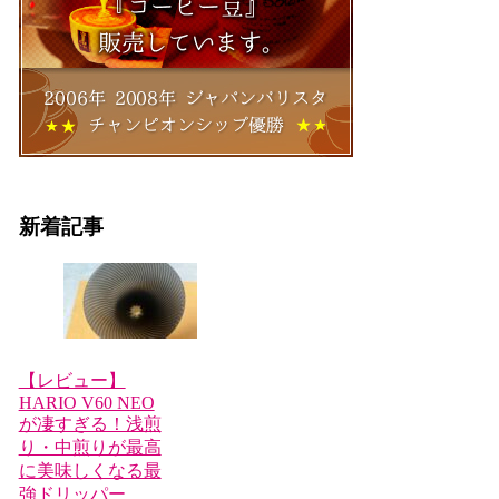
新着記事
【レビュー】
HARIO V60 NEO
が凄すぎる！浅煎
り・中煎りが最高
に美味しくなる最
強ドリッパー