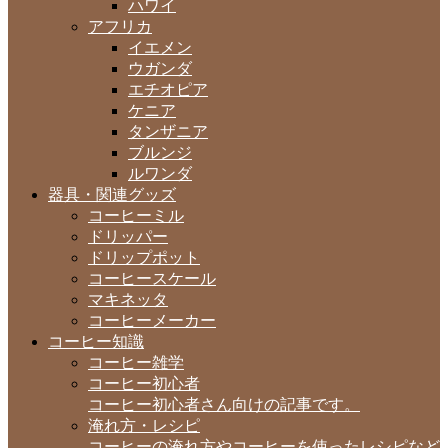
ハワイ
アフリカ
イエメン
ウガンダ
エチオピア
ケニア
タンザニア
ブルンジ
ルワンダ
器具・関連グッズ
コーヒーミル
ドリッパー
ドリップポット
コーヒースケール
マキネッタ
コーヒーメーカー
コーヒー知識
コーヒー雑学
コーヒー初心者
コーヒー初心者さん向けの記事です。
淹れ方・レシピ
コーヒーの淹れ方やコーヒーを使ったレシピなど